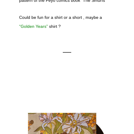
pattern of the Peyo comics book “The Smurfs”
Could be fun for a shirt or a short , maybe a
“Golden Years”
shirt ?