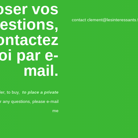
oser vos
estions,
contact clement@lesinteressants.
ontactez
i par e-
mail.
der, to buy,
to place a private
r any questions, please e-mail
me